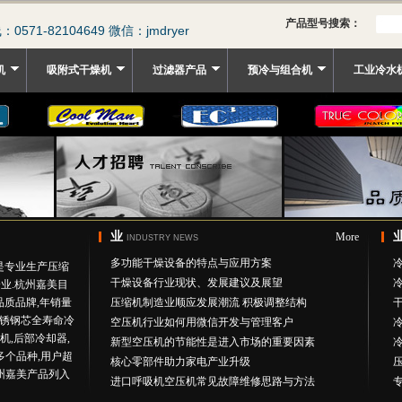
产品型号搜索：
571-82104649 微信：jmdryer
机
吸附式干燥机
过滤器产品
预冷与组合机
工业冷水
业
More
INDUSTRY NEWS
多功能干燥设备的特点与应用方案
，是专业生产压缩
干燥设备行业现状、发展建议及展望
业.杭州嘉美目
质品牌,年销量
压缩机制造业顺应发展潮流 积极调整结构
不锈钢芯全寿命冷
空压机行业如何用微信开发与管理客户
机,后部冷却器,
新型空压机的节能性是进入市场的重要因素
多个品种,用户超
核心零部件助力家电产业升级
杭州嘉美产品列入
进口呼吸机空压机常见故障维修思路与方法