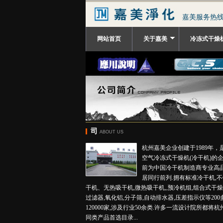
嘉美服务热线：0
网站首页
关于嘉美
冷冻式干燥
司
ABOUT US
杭州嘉美企业创建于1989年
空气冷冻式干燥机(冷干机)的企
前为中国冷干机制造商专业高品
居同行前列.拥有标准冷干机,
干机、无热吸干机,微热吸干机,,预冷机组,组合式干燥
过滤器,氧化铝,分子筛,自动排水器,压差指示仪等200
120000家,涉及行业50余类.许多一流设计院所都将
同类产品首选目录...