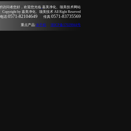
的访问者您好，欢迎您光临
嘉美净化、颉美技术网站
Copyright by 嘉美净化、颉美技术 All Right Reserved
0571-82104649
0571-83735569
电话:
传真:
重点产品:
冷干机
浙ICP备17029944号