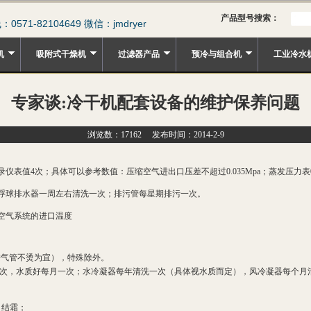
产品型号搜索：
571-82104649 微信：jmdryer
机
吸附式干燥机
过滤器产品
预冷与组合机
工业冷水
专家谈:冷干机配套设备的维护保养问题
浏览数：17162 发布时间：2014-2-9
次；具体可以参考数值：压缩空气进出口压差不超过0.035Mpa；蒸发压力表0.4Mpa-0
浮球排水器一周左右清洗一次；排污管每星期排污一次。
空气系统的进口温度
进气管不烫为宜），特殊除外。
一次，水质好每月一次；水冷凝器每年清洗一次（具体视水质而定），风冷凝器每个月清
、结霜；