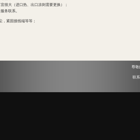
不宜很大（进口热、出口凉则需要更换）；
后服务联系。
尘，紧固接线端等等；
尊敬
联系