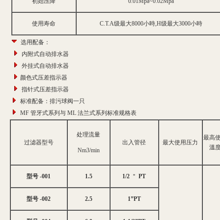
初始压降
0.01Mpa~0.02Mpa
使用寿命
C.T.A级最大8000小時,H级最大3000小時
选用配备：
内附式自动排水器
外挂式自动排水器
颜色式压差指示器
指针式压差指示器
标准配备：排污球阀一只
MF 管牙式系列与 ML 法兰式系列标准规格表
处理流量
最高
过滤器型号
出入管径
最大使用压力
溫
Nm3/min
型号 -001
1.5
1/2
＂
PT
型号 -002
2.5
1”PT