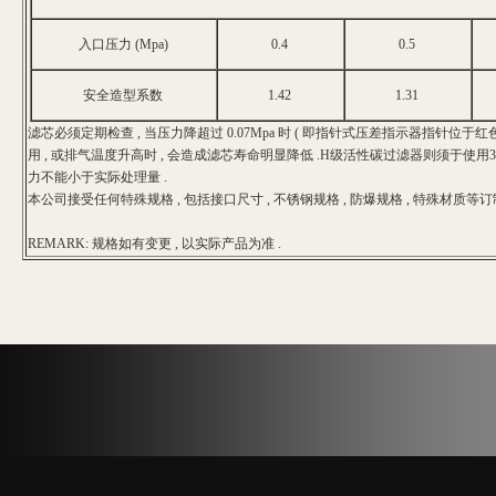
入口压力
(Mpa)
0.4
0.5
安全造型系数
1.42
1.31
滤芯必须定期检查 , 当压力降超过 0.07Mpa 时 ( 即指针式压差指示器指针位于红
用 , 或排气温度升高时 , 会造成滤芯寿命明显降低 .H级活性碳过滤器则须于使用3
力不能小于实际处理量 .
本公司接受任何特殊规格 , 包括接口尺寸 , 不锈钢规格 , 防爆规格 , 特殊材质等订制
REMARK: 规格如有变更 , 以实际产品为准 .