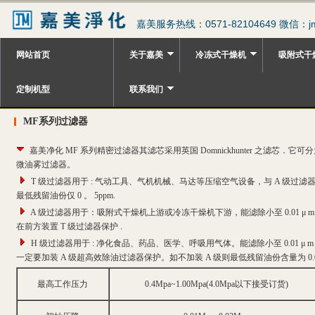
嘉美服务热线：0571-82104649 微信：jm
网站首页
关于嘉美
冷冻式干燥机
吸附式干
定制机型
联系我们
MF系列过滤器
嘉美净化 MF 系列精密过滤器其滤芯采用英国 Domnickhunter 之滤芯．
微油雾过滤器。
T 级过滤器用于 : 气动工具、气机机械、马达等压缩空气设备，与 A 级过滤器
最低残留油份仅 0 。 5ppm.
A 级过滤器用于：吸附式干燥机上游或冷冻干燥机下游，能滤除小至 0.01 μ m 的
在前方装置 T 级过滤器保护 .
H 级过滤器用于 : 净化食品、药品、医学、呼吸用气体。能滤除小至 0.01 μ m
一定要加装 A 级超高效除油过滤器保护。如不加装 A 级则最低残留油份含量为 0.00
最高工作压力
0.4Mpa~1.00Mpa(4.0Mpa以下接受订货)