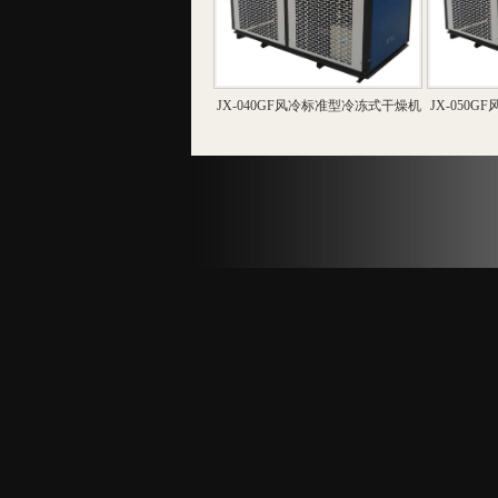
JX-040GF风冷标准型冷冻式干燥机
JX-050