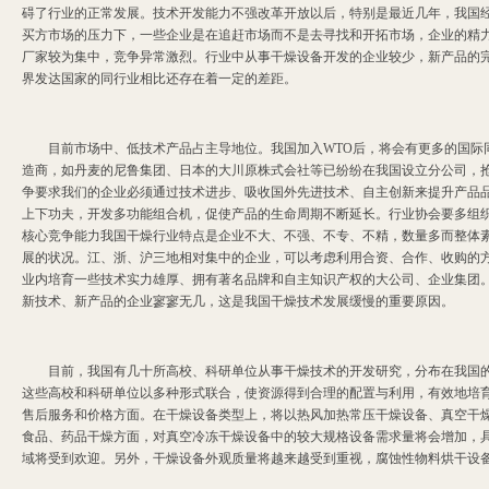
碍了行业的正常发展。技术开发能力不强改革开放以后，特别是最近几年，我国
买方市场的压力下，一些企业是在追赶市场而不是去寻找和开拓市场，企业的精
厂家较为集中，竞争异常激烈。行业中从事干燥设备开发的企业较少，新产品的
界发达国家的同行业相比还存在着一定的差距。
目前市场中、低技术产品占主导地位。我国加入WTO后，将会有更多的国际同
造商，如丹麦的尼鲁集团、日本的大川原株式会社等已纷纷在我国设立分公司，
争要求我们的企业必须通过技术进步、吸收国外先进技术、自主创新来提升产品
上下功夫，开发多功能组合机，促使产品的生命周期不断延长。行业协会要多组
核心竞争能力我国干燥行业特点是企业不大、不强、不专、不精，数量多而整体
展的状况。江、浙、沪三地相对集中的企业，可以考虑利用合资、合作、收购的
业内培育一些技术实力雄厚、拥有著名品牌和自主知识产权的大公司、企业集团
新技术、新产品的企业寥寥无几，这是我国干燥技术发展缓慢的重要原因。
目前，我国有几十所高校、科研单位从事干燥技术的开发研究，分布在我国的
这些高校和科研单位以多种形式联合，使资源得到合理的配置与利用，有效地培
售后服务和价格方面。在干燥设备类型上，将以热风加热常压干燥设备、真空干
食品、药品干燥方面，对真空冷冻干燥设备中的较大规格设备需求量将会增加，
域将受到欢迎。另外，干燥设备外观质量将越来越受到重视，腐蚀性物料烘干设