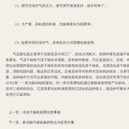
（1）调节压缩空气的压力，便可调节液滴直径，操作简单了；
（2）大产量、高粘度的料液，也能够雾化为细雾滴；
（3）如果停用压缩空气，原来的压力式喷嘴也能使用。
气流雾化器主要用于实验室及中间工厂，其动力消耗大。前两种雾化器都不能
来雾化。气流干燥机气流干燥技术成熟，若有操作数据，可以直接设计。目前，
部位设置搅拌器的流化床干燥机和具有内换热的流化床干燥机。当用流化床干燥
器，消除结团问题，能达到正常流化。后者是传导传热和对流传热的组合，当用
量，这种操作方式可以显著的节能。内换热器有多种形式。流化床还经常用于组
分为2类：一类为振动电机驱动；另一类为普通电机通过激振箱使弹簧产生振动
技术三者有机结合。它是将雾化的料液喷洒到已流化的晶种床上，使晶种不断长
应用已日益增加。
上一页：
冷冻干燥机使用注意事项
下一页：
多功能干燥设备的特点与应用方案