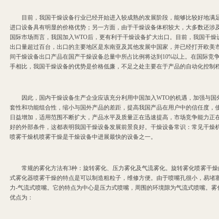
目前，我国干燥设备行业已经开始进入较成熟的发展阶段，能够比较好地满足各
进口设备具有明显的价格优势；另一方面，由于干燥设备体积较大，大多数还涉
国际市场而言，我国加入WTO后，更有利于干燥设备扩大出口。目前，我国干燥
出口量超过百台，出口的主要地区是东南亚及其他发展中国家，并已经打开欧美市
间干燥设备出口产品在国产干燥设备总量中所占比例将达到10%以上。在国际竞
手相比，我国干燥设备的优势是价格低廉，不足之处主要在于产品的自动化控制
因此，国内干燥设备生产企业应该充分利用中国加入WTO的机遇，加强与国外
套性和功能组合性，缩小与国外产品的差距，提高我国产品在用户中的信任度，
日益增加，适用范围不断扩大，产品水平及质量正在迅速提高，市场竞争能力正
好的外部条件，这都表明我国干燥设备发展前景良好。干燥设备常识：常见干燥
喷雾干燥机喷雾干燥是干燥设备中进展最快的设备之一。
常规的雾化方法有3种：旋转雾化、压力雾化及气流雾化。旋转雾化喷雾干燥的特
式雾化器喷雾干燥的特点是可以制造粗粒子，维修方便。由于喷嘴孔很小，易堵
力-气流式喷嘴。它的特点为中心是压力式喷嘴，周围的环境隙为气流式喷嘴。
优点为：